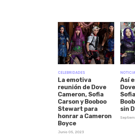
CELEBRIDADES
NOTICI
La emotiva
Así e
reunión de Dove
Dove
Cameron, Sofia
Sofi
Carson y Booboo
Boob
Stewart para
sin 
honrar a Cameron
Septiem
Boyce
Junio 05, 2023