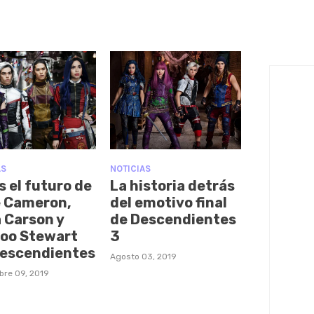
AS
NOTICIAS
s el futuro de
La historia detrás
 Cameron,
del emotivo final
a Carson y
de Descendientes
oo Stewart
3
Descendientes
Agosto 03, 2019
bre 09, 2019