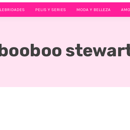
LEBRIDADES
PELIS Y SERIES
MODA Y BELLEZA
AMO
booboo stewar