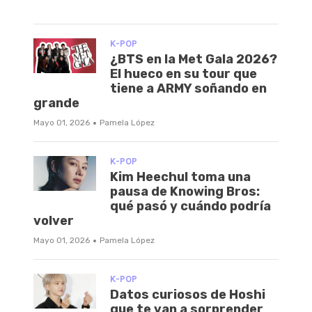
K-POP
¿BTS en la Met Gala 2026?
El hueco en su tour que
tiene a ARMY soñando en
grande
·
Mayo 01, 2026
Pamela López
K-POP
Kim Heechul toma una
pausa de Knowing Bros:
qué pasó y cuándo podría
volver
·
Mayo 01, 2026
Pamela López
K-POP
Datos curiosos de Hoshi
que te van a sorprender