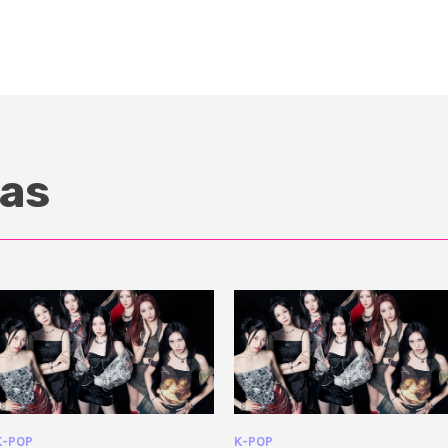
as
K-POP
K-POP