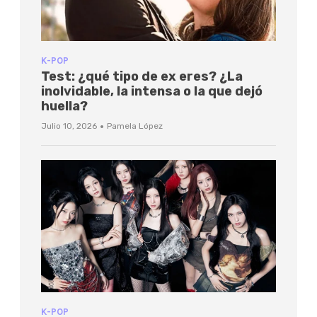
K-POP
Test: ¿qué tipo de ex eres? ¿La
inolvidable, la intensa o la que dejó
huella?
·
Julio 10, 2026
Pamela López
K-POP