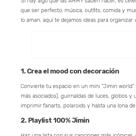
Si hay algo que las ARMY saben hacer, es celebr
que ser perfecto: música, outfits, comida y mu
lo aman, aquí te dejamos ideas para organizar
1. Crea el mood con decoración
Convierte tu espacio en un mini “Jimin world”
más asociados), guirnaldas de luces, globos y
imprimir fanarts, polaroids y hasta una lona de
2. Playlist 100% Jimin
Haz una lista con sus canciones más icónicas,