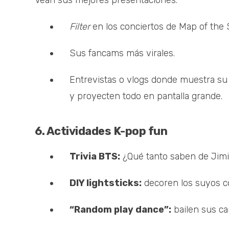
Vean sus mejores presentaciones:
Filter
en los conciertos de Map of the 
Sus fancams más virales.
Entrevistas o vlogs donde muestra su 
y proyecten todo en pantalla grande.
6. Actividades K-pop fun
Trivia BTS:
¿Qué tanto saben de Jim
DIY lightsticks:
decoren los suyos con
“Random play dance”:
bailen sus ca