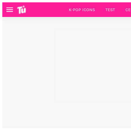
K-POP ICONS
TEST
CE
Menú