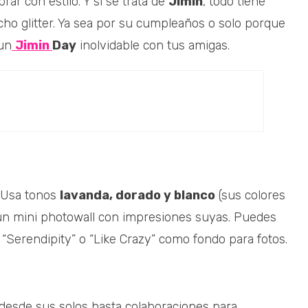
ar con estilo. Y si se trata de
Jimin
, todo tiene
cho glitter. Ya sea por su cumpleaños o solo porque
 un
Jimin
Day
inolvidable con tus amigas.
. Usa tonos
lavanda, dorado y blanco
(sus colores
 un mini photowall con impresiones suyas. Puedes
 “Serendipity” o “Like Crazy” como fondo para fotos.
 desde sus solos hasta colaboraciones para