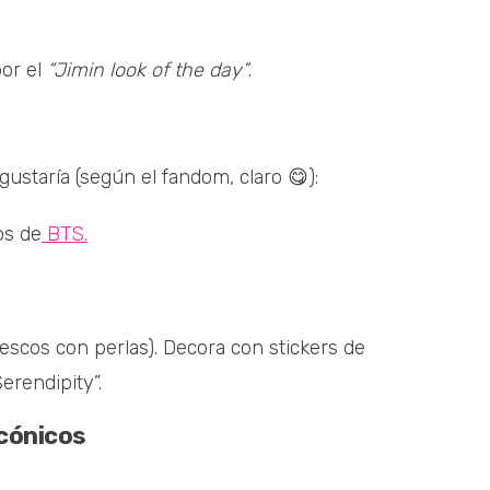
por el
“Jimin look of the day”
.
ustaría (según el fandom, claro 😋):
os de
BTS.
escos con perlas). Decora con stickers de
erendipity”.
icónicos