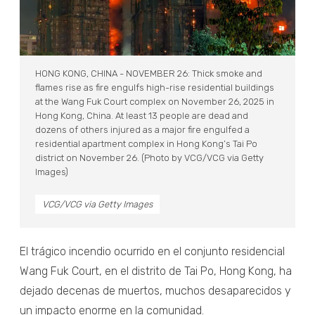
HONG KONG, CHINA - NOVEMBER 26: Thick smoke and
flames rise as fire engulfs high-rise residential buildings
at the Wang Fuk Court complex on November 26, 2025 in
Hong Kong, China. At least 13 people are dead and
dozens of others injured as a major fire engulfed a
residential apartment complex in Hong Kong’s Tai Po
district on November 26. (Photo by VCG/VCG via Getty
Images)
VCG/VCG via Getty Images
El trágico incendio ocurrido en el conjunto residencial
Wang Fuk Court, en el distrito de Tai Po, Hong Kong, ha
dejado decenas de muertos, muchos desaparecidos y
un impacto enorme en la comunidad.