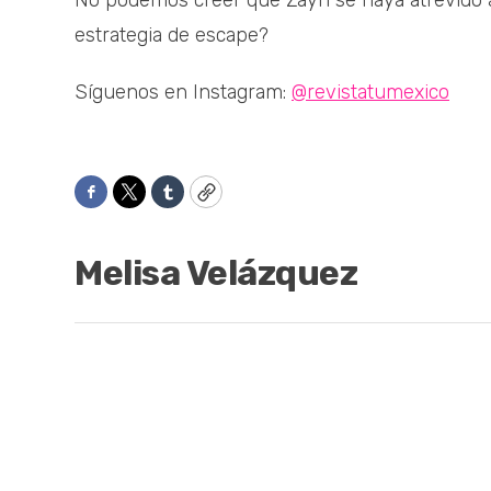
No podemos creer que Zayn se haya atrevido a en
estrategia de escape?
Síguenos en Instagram:
@revistatumexico
Facebook
Twitter
Tumblr
Copy
Melisa Velázquez