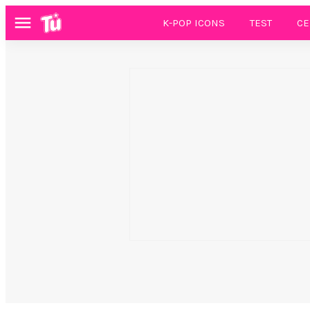
K-POP ICONS
TEST
CE
Menú