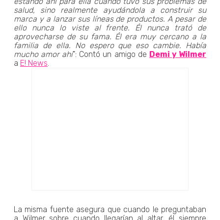
estando ahí para ella cuando tuvo sus problemas de
salud, sino realmente ayudándola a construir su
marca y a lanzar sus líneas de productos. A pesar de
ello nunca lo viste al frente. Él nunca trató de
aprovecharse de su fama. Él era muy cercano a la
familia de ella. No espero que eso cambie. Había
mucho amor ahí
": Contó un amigo de
Demi y Wilmer
a
E! News
.
La misma fuente asegura que cuando le preguntaban
a Wilmer sobre cuando llegarían al altar, él siempre