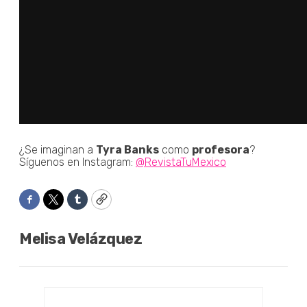
¿Se imaginan a
Tyra Banks
como
profesora
?
Síguenos en Instagram:
@RevistaTuMexico
Facebook
Twitter
Tumblr
Copy
Melisa Velázquez