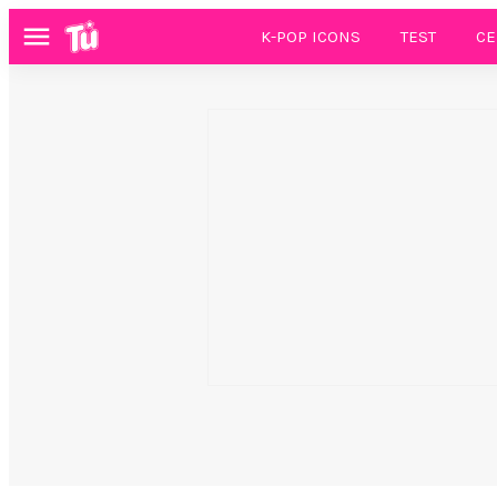
K-POP ICONS
TEST
CE
Menú