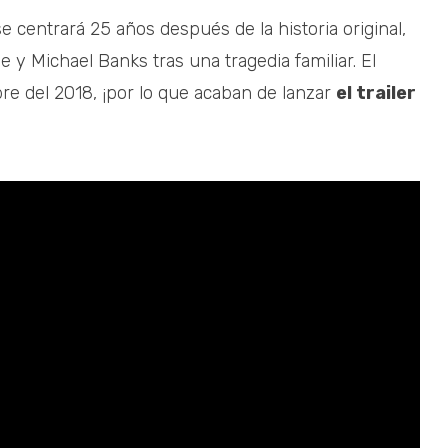
e centrará 25 años después de la historia original,
e y Michael Banks tras una tragedia familiar. El
e del 2018, ¡por lo que acaban de lanzar
el trailer