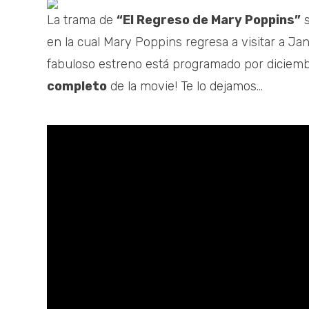
La trama de
“El Regreso de Mary Poppins”
s
en la cual Mary Poppins regresa a visitar a Jan
fabuloso estreno está programado por diciembr
completo
de la movie! Te lo dejamos...