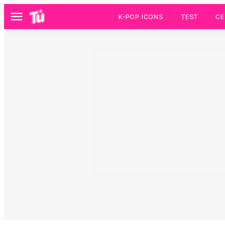
K-POP ICONS
TEST
CE
Menú