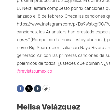
próxima producción discográfica. El quinto ál
U, Next, estará compuesto por 12 canciones qu
lanzado el 8 de febrero. Checa las canciones q
https://www.instagram.com/p/Bs9Wstkgf9C/?u
canciones, los Arianators han prestado especia
bored”
(Rompe con tu novia, estoy aburrida), p
novio Big Sean, quien salía con Naya Rivera an
generado Ari con las primeras canciones de s
polémicos de todos, ¿ustedes qué opinan?, ¿y
@revistatumexico
Facebook
Twitter
Tumblr
Copy
Melisa Velázquez