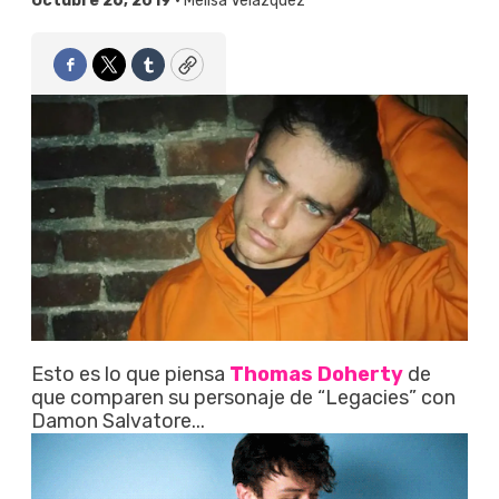
Octubre 26, 2019 •
Melisa Velázquez
Facebook
Twitter
Tumblr
Copy
Esto es lo que piensa
Thomas Doherty
de
que comparen su personaje de “Legacies” con
Damon Salvatore...