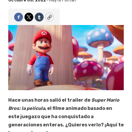
Octubre 06, 2022 •
Mayte Fontan
Facebook
Twitter
Tumblr
Copy
Hace unas horas salió el trailer de
Super Mario
Bros: la película
, el filme animado basado en
este juegazo que ha conquistado a
generaciones enteras. ¿Quieres verlo? ¡Aquí te