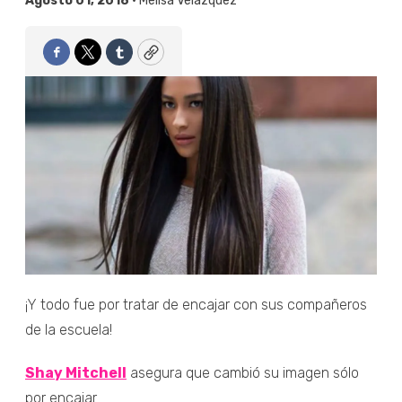
Agosto 01, 2018 •
Melisa Velázquez
Facebook
Twitter
Tumblr
Copy
¡Y todo fue por tratar de encajar con sus compañeros
de la escuela!
Shay Mitchell
asegura que cambió su imagen sólo
por encajar...