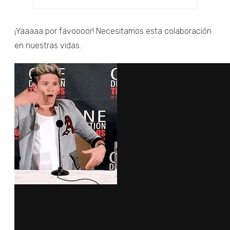
¡Yaaaaa por favoooor! Necesitamos esta colaboración
en nuestras vidas.