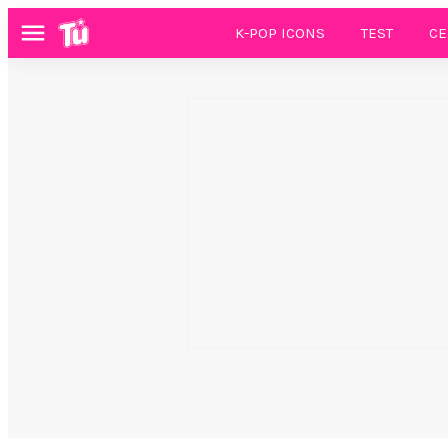
K-POP ICONS
TEST
CE
Menú