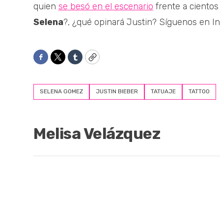
quien
se besó en el escenario
frente a ciento
Selena
?, ¿qué opinará Justin? Síguenos en I
Facebook
Twitter
Tumblr
Copy
SELENA GOMEZ
JUSTIN BIEBER
TATUAJE
TATTOO
Melisa Velázquez