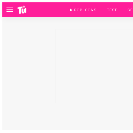
K-POP ICONS
TEST
CE
Menú