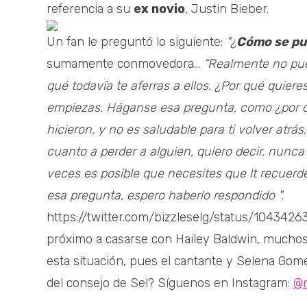
referencia a su
ex novio
, Justin Bieber.
Un fan le preguntó lo siguiente:
"¿
Cómo se pue
sumamente conmovedora...
“Realmente no pue
qué todavía te aferras a ellos. ¿Por qué quiere
empiezas. Háganse esa pregunta, como ¿por qué
hicieron, y no es saludable para ti volver atr
cuanto a perder a alguien, quiero decir, nunca
veces es posible que necesites que lt recuerde
esa pregunta, espero haberlo respondido ".
https://twitter.com/bizzleselg/status/104342
próximo a casarse con Hailey Baldwin, muchos
esta situación, pues el cantante y Selena Gom
del consejo de Sel? Síguenos en Instagram:
@r