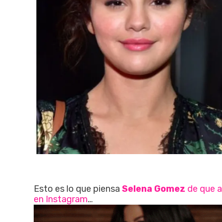
Esto es lo que piensa
Selena Gomez
de que a
en Instagram
…