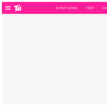
K-POP ICONS
TEST
CE
Menú