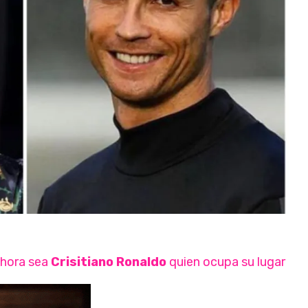
hora sea
Crisitiano Ronaldo
quien ocupa su lugar