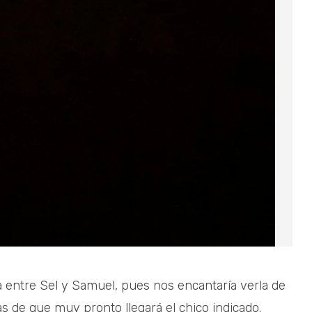
 entre Sel y Samuel, pues nos encantaría verla de
de que muy pronto llegará el chico indicado.