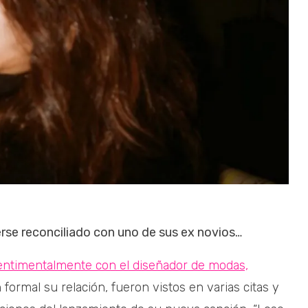
se reconciliado con uno de sus ex novios…
entimentalmente con el diseñador de modas,
formal su relación, fueron vistos en varias citas y