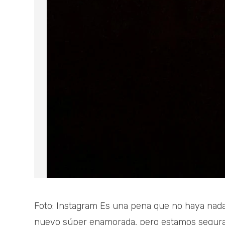
Foto: Instagram Es una pena que no haya nada
nuevo súper enamorada, pero estamos seguras 