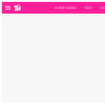
K-POP ICONS
TEST
CE
Menú