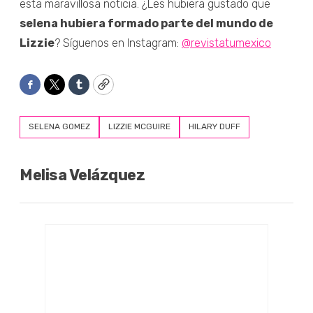
esta maravillosa noticia. ¿Les hubiera gustado que
selena hubiera formado parte del mundo de
Lizzie
? Síguenos en Instagram:
@revistatumexico
Facebook
Twitter
Tumblr
Copy
SELENA GOMEZ
LIZZIE MCGUIRE
HILARY DUFF
Melisa Velázquez