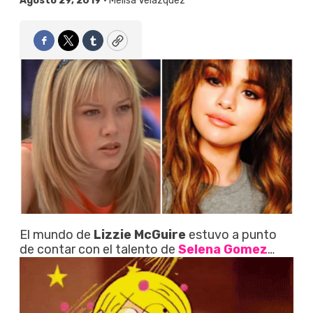
Agosto 29, 2019 •
Melisa Velázquez
Facebook
Twitter
Tumblr
Copy
El mundo de
Lizzie McGuire
estuvo a punto
de contar con el talento de
Selena Gomez
…