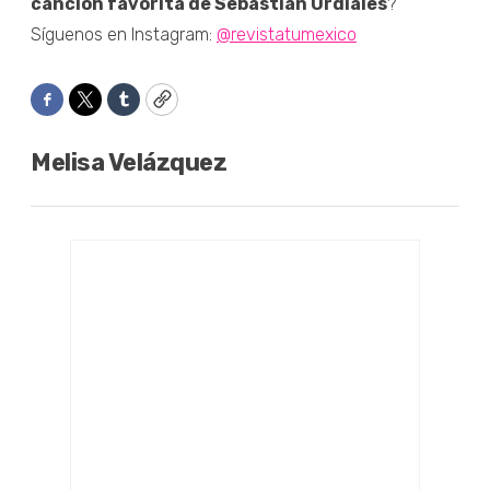
canción favorita de Sebastian Urdiales
?
Síguenos en Instagram:
@revistatumexico
Facebook
Twitter
Tumblr
Copy
Melisa Velázquez