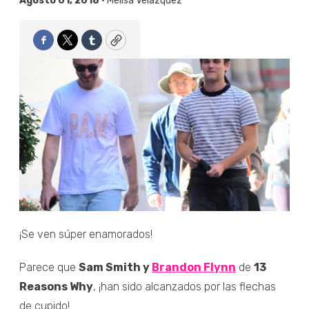
Agosto 01, 2018 •
Melisa Velázquez
Facebook
Twitter
Tumblr
Copy
¡Se ven súper enamorados!
Parece que
Sam Smith y
Brandon Flynn
de
13
Reasons Why
, ¡han sido alcanzados por las flechas
de cupido!