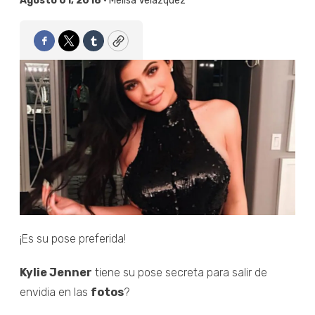
Agosto 01, 2018 •
Melisa Velázquez
Facebook
Twitter
Tumblr
Copy
¡Es su pose preferida!
Kylie Jenner
tiene su pose secreta para salir de
envidia en las
fotos
?