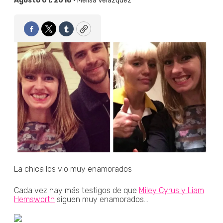
Agosto 01, 2018 •
Melisa Velázquez
Facebook
Twitter
Tumblr
Copy
La chica los vio muy enamorados
Cada vez hay más testigos de que
Miley Cyrus y Liam
Hemsworth
siguen muy enamorados...