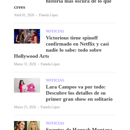
historia más oscura de lo que
crees
·
Abril 01, 2026
Pamela López
NOTICIAS
Victorious tiene spinoff
confirmado en Netflix y casi
nadie lo sabe: todo sobre
Hollywood Arts
·
Marzo 31, 2026
Pamela López
NOTICIAS
Lara Campos va por todo:
Descubre los detalles de su
primer gran show en solitario
·
Marzo 25, 2026
Pamela López
NOTICIAS
Secretos de Hannah Montana