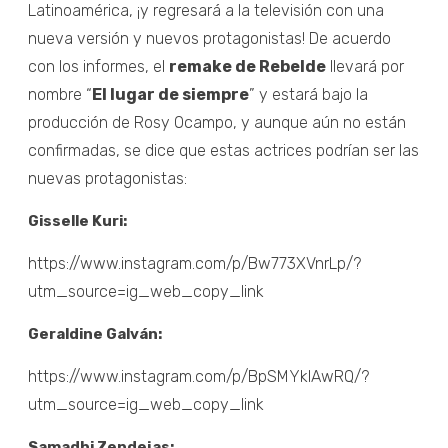
Latinoamérica, ¡y regresará a la televisión con una
nueva versión y nuevos protagonistas! De acuerdo
con los informes, el
remake de Rebelde
llevará por
nombre “
El lugar de siempre
” y estará bajo la
producción de Rosy Ocampo, y aunque aún no están
confirmadas, se dice que estas actrices podrían ser las
nuevas protagonistas:
Gisselle Kuri:
https://www.instagram.com/p/Bw773XVnrLp/?
utm_source=ig_web_copy_link
Geraldine Galván:
https://www.instagram.com/p/BpSMYklAwRQ/?
utm_source=ig_web_copy_link
Samadhi Zendejas: