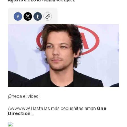
Agosto 01, 2018 •
Melisa Velázquez
Facebook
Twitter
Tumblr
Copy
¡Checa el video!
Awwwww! Hasta las más pequeñitas aman
One
Direction
...