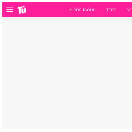
K-POP ICONS
TEST
CE
Menú