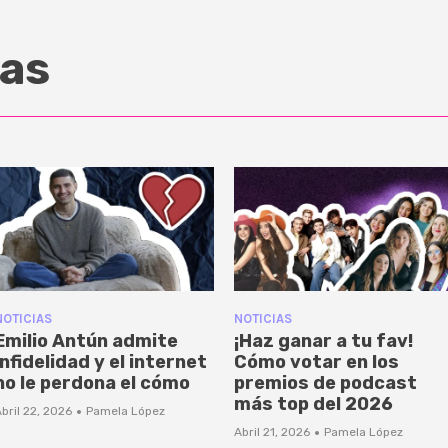
as
NOTICIAS
NOTICIAS
Emilio Antún admite
¡Haz ganar a tu fav!
infidelidad y el internet
Cómo votar en los
no le perdona el cómo
premios de podcast
más top del 2026
·
bril 22, 2026
Pamela López
·
Abril 21, 2026
Pamela López