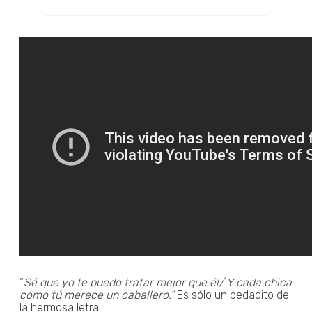
“
Sé que yo te puedo tratar mejor que él/ Y cada chica
como tú merece un caballero.”
Es sólo un pedacito de
la hermosa letra.