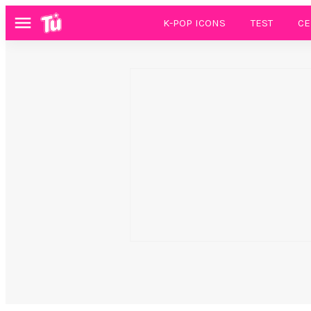
K-POP ICONS
TEST
CE
Menú