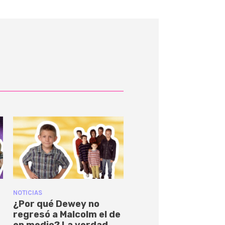
NOTICIAS
¿Por qué Dewey no
regresó a Malcolm el de