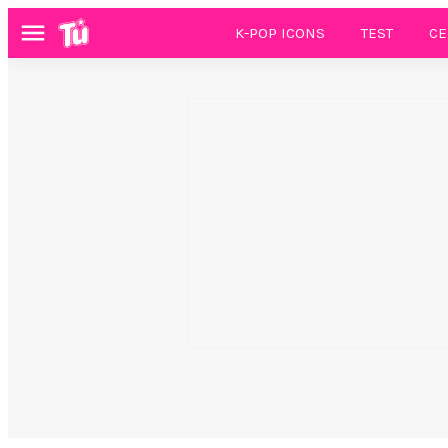
K-POP ICONS
TEST
CE
Menú