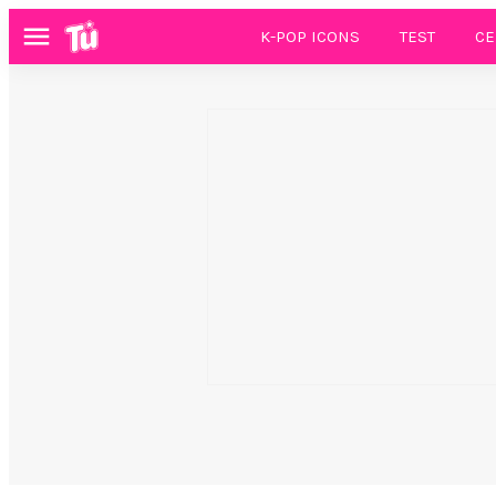
K-POP ICONS
TEST
CE
Menú