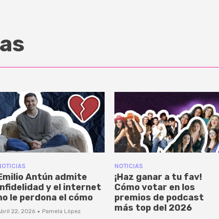
as
NOTICIAS
NOTICIAS
Emilio Antún admite
¡Haz ganar a tu fav!
infidelidad y el internet
Cómo votar en los
no le perdona el cómo
premios de podcast
más top del 2026
·
bril 22, 2026
Pamela López