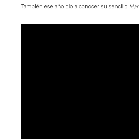
También ese año dio a conocer su sencillo
Mam