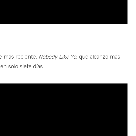
le más reciente,
Nobody Like Yo
, que alcanzó más
n solo siete días.