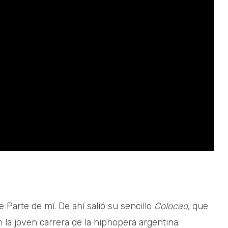
 Parte de mí. De ahí salió su sencillo
Colocao
, que
 la joven carrera de la hiphopera argentina.