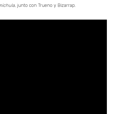
ichula
, junto con Trueno y Bizarrap.