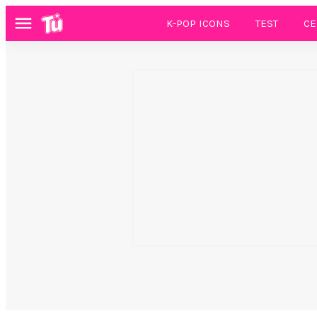
K-POP ICONS
TEST
CE
Menú