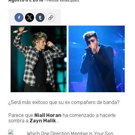
Agosto 01, 2018 •
Melisa Velázquez
Facebook
Twitter
Tumblr
Copy
¿Será más exitoso que su ex compañero de banda?
Parece que
Niall Horan
ha comenzado a hacerle
sombra a
Zayn Malik
...