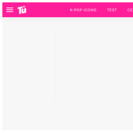
K-POP ICONS
TEST
CE
Menú