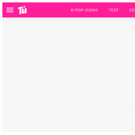
K-POP ICONS
TEST
CE
Menú