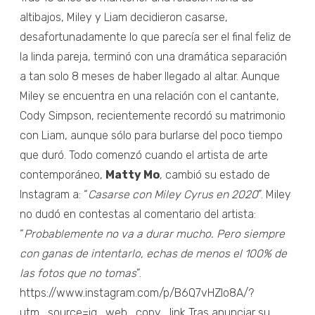
altibajos, Miley y Liam decidieron casarse,
desafortunadamente lo que parecía ser el final feliz de
la linda pareja, terminó con una dramática separación
a tan solo 8 meses de haber llegado al altar. Aunque
Miley se encuentra en una relación con el cantante,
Cody Simpson, recientemente recordó su matrimonio
con Liam, aunque sólo para burlarse del poco tiempo
que duró. Todo comenzó cuando el artista de arte
contemporáneo,
Matty Mo
, cambió su estado de
Instagram a: “
Casarse con Miley Cyrus en 2020
”. Miley
no dudó en contestas al comentario del artista:
“
Probablemente no va a durar mucho. Pero siempre
con ganas de intentarlo, echas de menos el 100% de
las fotos que no tomas
”.
https://www.instagram.com/p/B6Q7vHZlo8A/?
utm_source=ig_web_copy_link Tras anunciar su