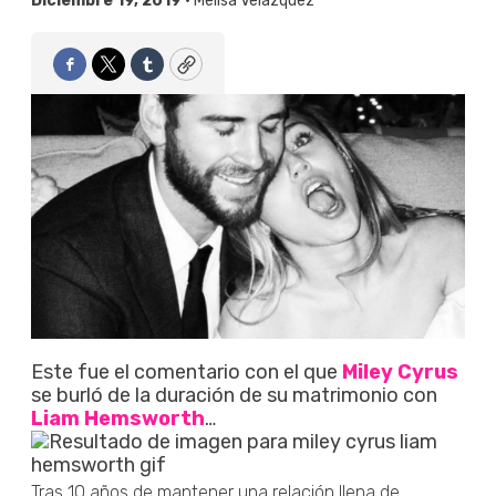
Diciembre 19, 2019 •
Melisa Velázquez
Facebook
Twitter
Tumblr
Copy
Este fue el comentario con el que
Miley Cyrus
se burló de la duración de su matrimonio con
Liam Hemsworth
…
Tras 10 años de mantener una relación llena de