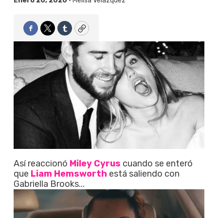
Enero 20, 2020 •
Melisa Velázquez
Facebook
Twitter
Tumblr
Copy
Así reaccionó
Miley Cyrus
cuando se enteró
que
Liam Hemsworth
está saliendo con
Gabriella Brooks...