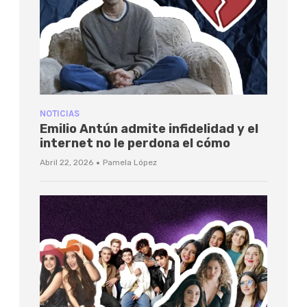
NOTICIAS
Emilio Antún admite infidelidad y el
internet no le perdona el cómo
·
Abril 22, 2026
Pamela López