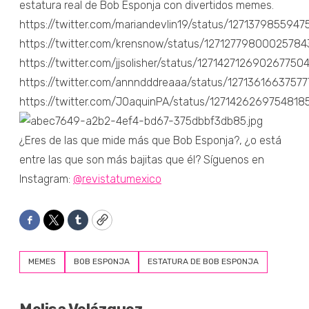
estatura real de Bob Esponja con divertidos memes.
https://twitter.com/mariandevlin19/status/127137985594
https://twitter.com/krensnow/status/12712779800025784
https://twitter.com/jjsolisher/status/127142712690267750
https://twitter.com/annndddreaaa/status/1271361663757
https://twitter.com/J0aquinPA/status/1271426269754818
¿Eres de las que mide más que Bob Esponja?, ¿o está
entre las que son más bajitas que él? Síguenos en
Instagram:
@revistatumexico
Facebook
Twitter
Tumblr
Copy
MEMES
BOB ESPONJA
ESTATURA DE BOB ESPONJA