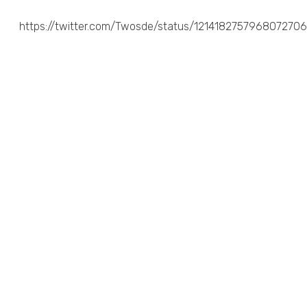
https://twitter.com/Twosde/status/1214182757968072706