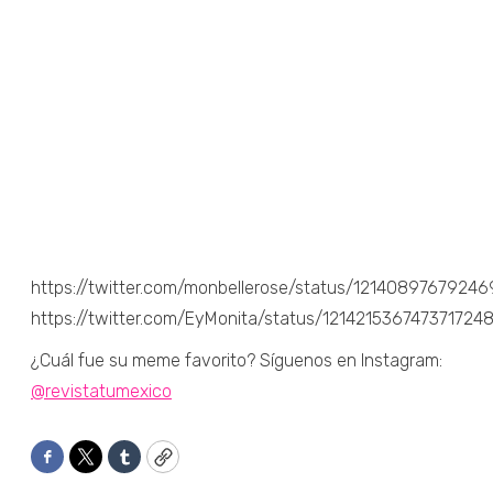
https://twitter.com/monbellerose/status/1214089767924
https://twitter.com/EyMonita/status/121421536747371724
¿Cuál fue su meme favorito? Síguenos en Instagram:
@revistatumexico
Facebook
Twitter
Tumblr
Copy