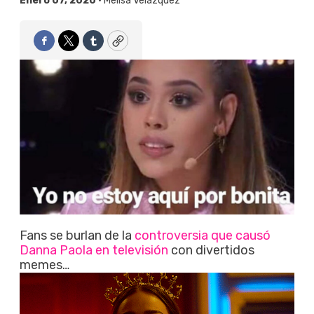
Enero 07, 2020 •
Melisa Velázquez
Facebook
Twitter
Tumblr
Copy
Fans se burlan de la
controversia que causó
Danna Paola en televisión
con divertidos
memes…