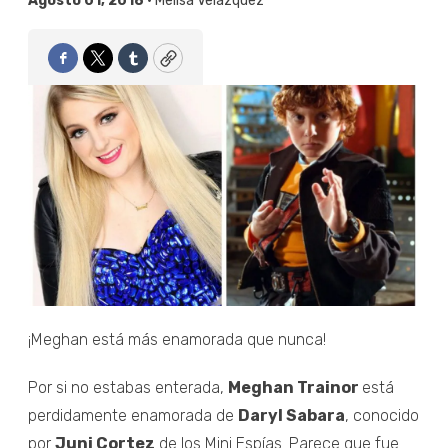
Agosto 01, 2018 •
Melisa Velázquez
Facebook
Twitter
Tumblr
Copy
¡Meghan está más enamorada que nunca!
Por si no estabas enterada,
Meghan Trainor
está
perdidamente enamorada de
Daryl Sabara
, conocido
por
Juni Cortez
de los Mini Espías. Parece que fue