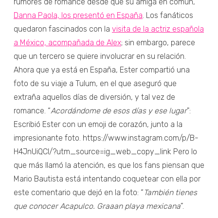
rumores de romance desde que su amiga en común,
Danna Paola, los presentó en España
. Los fanáticos
quedaron fascinados con la
visita de la actriz española
a México, acompañada de Alex
; sin embargo, parece
que un tercero se quiere involucrar en su relación.
Ahora que ya está en España, Ester compartió una
foto de su viaje a Tulum, en el que aseguró que
extraña aquellos días de diversión, y tal vez de
romance. “
Acordándome de esos días y ese lugar
":
Escribió Ester con un emoji de corazón, junto a la
impresionante foto. https://www.instagram.com/p/B-
H4JnUiQCl/?utm_source=ig_web_copy_link Pero lo
que más llamó la atención, es que los fans piensan que
Mario Bautista está intentando coquetear con ella por
este comentario que dejó en la foto: “
También tienes
que conocer Acapulco. Graaan playa mexicana
”.