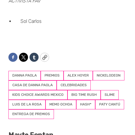
ACTIVISTA FAV
Sol Carlos
Facebook
Twitter
Tumblr
Copy
DANNA PAOLA
PREMIOS
ALEX HOYER
NICKELODEON
CASA DE DANNA PAOLA
CELEBRIDADES
KIDS CHOICE AWARDS MEXICO
BIG TIME RUSH
SLIME
LUIS DE LA ROSA
MEMO OCHOA
HASH*
PATY CANTÚ
ENTREGA DE PREMIOS
Mayte Fontan