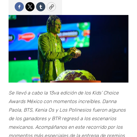
Facebook
Twitter
Tumblr
Copy
Se llevó a cabo la 13va edición de los Kids’ Choice
Awards México con momentos increíbles. Danna
Paola, BTS, Kenia Os y Los Polinesios fueron algunos
de los ganadores y BTR regresó a los escenarios
mexicanos. Acompáñanos en este recorrido por los
momentos más especiales de la entrega de premios