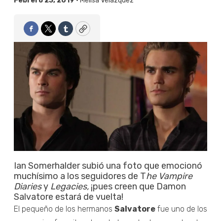
Febrero 23, 2019 •
Melisa Velázquez
Facebook
Twitter
Tumblr
Copy
Ian Somerhalder subió una foto que emocionó
muchísimo a los seguidores de T
he Vampire
Diaries
y
Legacies,
¡pues creen que Damon
Salvatore estará de vuelta!
El pequeño de los hermanos
Salvatore
fue uno de los