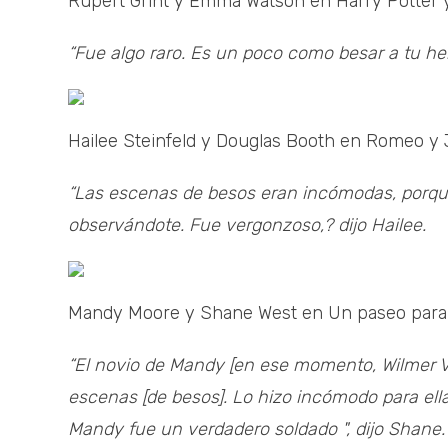
Rupert Grint y Emma Watson en Harry Potter y l
“Fue algo raro. Es un poco como besar a tu her
Hailee Steinfeld y Douglas Booth en Romeo y J
“Las escenas de besos eran incómodas, porque
observándote. Fue vergonzoso,? dijo Hailee.
Mandy Moore y Shane West en Un paseo para 
“El novio de Mandy [en ese momento, Wilmer V
escenas [de besos]. Lo hizo incómodo para ella 
Mandy fue un verdadero soldado ", dijo Shane.