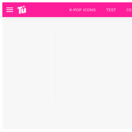
K-POP ICONS
TEST
CE
Menú