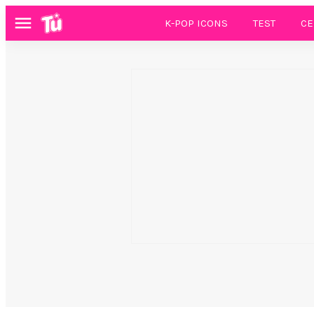
K-POP ICONS
TEST
CE
Menú