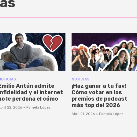
as
NOTICIAS
NOTICIAS
Emilio Antún admite
¡Haz ganar a tu fav!
infidelidad y el internet
Cómo votar en los
no le perdona el cómo
premios de podcast
más top del 2026
·
bril 22, 2026
Pamela López
·
Abril 21, 2026
Pamela López