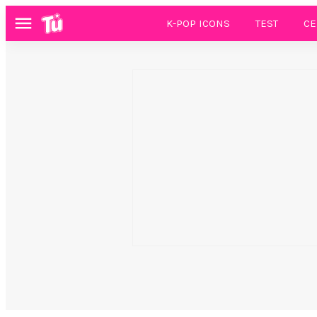
K-POP ICONS
TEST
CE
Menú