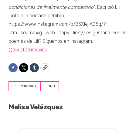
condiciones de finalmente compartirlo
": Escribió Lili
junto a la portada del libro.
https://www.instagram.com/p/B3XlejiA05q/?
utm_source=ig_web_copy_link ¿Les gustaría leer los
poemas de Lili? Síguenos en Instagram:
@revistatumexico
Facebook
Twitter
Tumblr
Copy
LILI REINHART
LIBRO
Melisa Velázquez