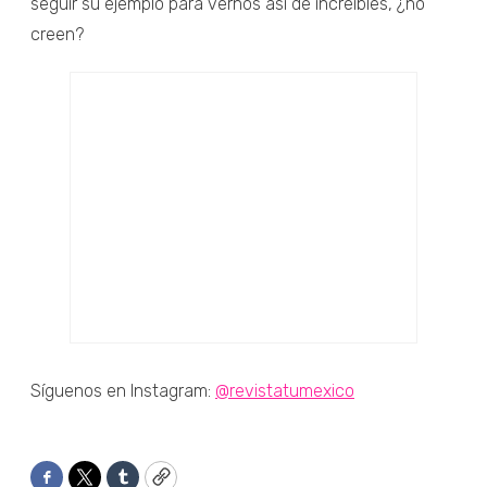
seguir su ejemplo para vernos así de increíbles, ¿no
creen?
Síguenos en Instagram:
@revistatumexico
Facebook
Twitter
Tumblr
Copy