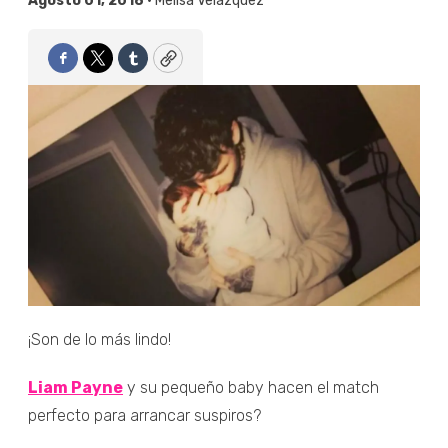
Agosto 01, 2018 •
Melisa Velázquez
Facebook
Twitter
Tumblr
Copy
¡Son de lo más lindo!
Liam Payne
y su pequeño baby hacen el match
perfecto para arrancar suspiros?